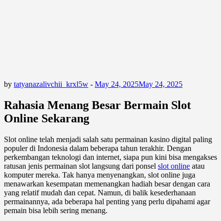
by
tatyanazalivchii_krxl5w
-
May 24, 2025
May 24, 2025
Rahasia Menang Besar Bermain Slot
Online Sekarang
Slot online telah menjadi salah satu permainan kasino digital paling
populer di Indonesia dalam beberapa tahun terakhir. Dengan
perkembangan teknologi dan internet, siapa pun kini bisa mengakses
ratusan jenis permainan slot langsung dari ponsel
slot online
atau
komputer mereka. Tak hanya menyenangkan, slot online juga
menawarkan kesempatan memenangkan hadiah besar dengan cara
yang relatif mudah dan cepat. Namun, di balik kesederhanaan
permainannya, ada beberapa hal penting yang perlu dipahami agar
pemain bisa lebih sering menang.