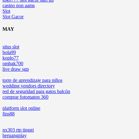
casino non aams
Slot
Slot Gacor
MAY
situs slot
bola99
koplo77
ombak700
live draw sgp
torre de aprendizaje para niños
wedding vendors directory
red de seguridad para gatos balcón
comprar fotomaton 360
platform slot online
fins88
nx303 rtp tinggi
beruangplay