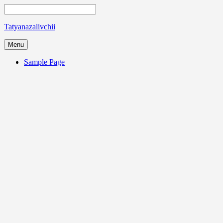
Tatyanazalivchii
Menu
Sample Page