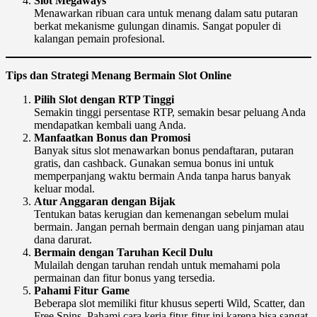
Slot Megaways
Menawarkan ribuan cara untuk menang dalam satu putaran
berkat mekanisme gulungan dinamis. Sangat populer di
kalangan pemain profesional.
Tips dan Strategi Menang Bermain Slot Online
Pilih Slot dengan RTP Tinggi
Semakin tinggi persentase RTP, semakin besar peluang Anda
mendapatkan kembali uang Anda.
Manfaatkan Bonus dan Promosi
Banyak situs slot menawarkan bonus pendaftaran, putaran
gratis, dan cashback. Gunakan semua bonus ini untuk
memperpanjang waktu bermain Anda tanpa harus banyak
keluar modal.
Atur Anggaran dengan Bijak
Tentukan batas kerugian dan kemenangan sebelum mulai
bermain. Jangan pernah bermain dengan uang pinjaman atau
dana darurat.
Bermain dengan Taruhan Kecil Dulu
Mulailah dengan taruhan rendah untuk memahami pola
permainan dan fitur bonus yang tersedia.
Pahami Fitur Game
Beberapa slot memiliki fitur khusus seperti Wild, Scatter, dan
Free Spins. Pahami cara kerja fitur-fitur ini karena bisa sangat