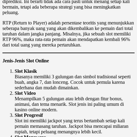
diprediksi. Ini berarti tidak ada cara pasti untuk menang setiap kali
bermain, tetapi ada beberapa strategi yang bisa meningkatkan
peluang.
RTP (Return to Player) adalah persentase teoritis yang menunjukkan
seberapa banyak uang yang akan dikembalikan ke pemain dari total
taruhan dalam jangka panjang. Misalnya, jika sebuah slot memiliki
RTP 96%, maka rata-rata pemain akan mendapatkan kembali 96%
dari total uang yang mereka pertaruhkan.
Jenis-Jenis Slot Online
Slot Klasik
Biasanya memiliki 3 gulungan dan simbol tradisional seperti
buah, angka 7, dan lonceng. Cocok untuk pemula karena
sederhana dan mudah dimainkan.
Slot Video
Menampilkan 5 gulungan atau lebih dengan fitur bonus,
animasi, dan tema menarik. Slot jenis ini paling umum di
kasino online modern.
Slot Progresif
Slot ini memiliki jackpot yang terus bertambah setiap kali
pemain memasang taruhan. Jackpot bisa mencapai miliaran
rupiah, tetapi peluang menangnya lebih kecil.