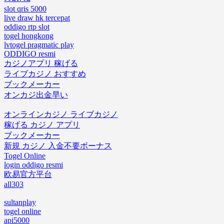
slot qris 5000
live draw hk tercepat
oddigo rtp slot
togel hongkong
lvtogel pragmatic play
ODDIGO resmi
カジノアプリ 稼げる
ライブカジノ おすすめ
ブックメーカー
オンカジ出金早い
オンラインカジノ ライブカジノ
稼げる カジノ アプリ
ブックメーカー
新規 カジノ 入金不要ボーナス
Togel Online
login oddigo resmi
欧易官方平台
all303
sultanplay
togel online
api5000