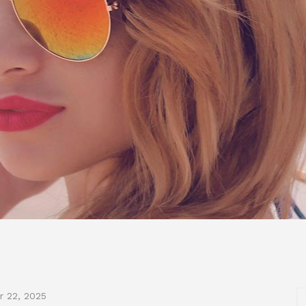
 22, 2025