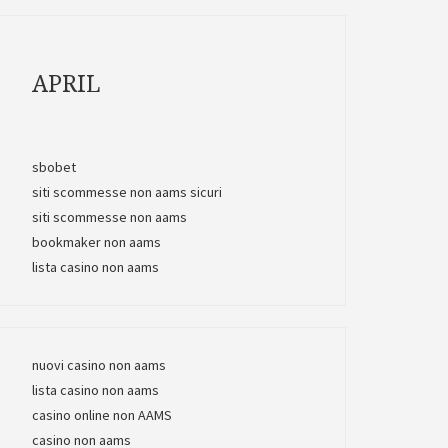
APRIL
sbobet
siti scommesse non aams sicuri
siti scommesse non aams
bookmaker non aams
lista casino non aams
nuovi casino non aams
lista casino non aams
casino online non AAMS
casino non aams