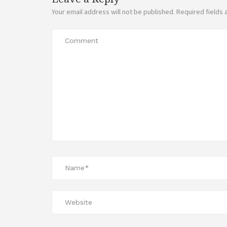
Your email address will not be published.
Required fields