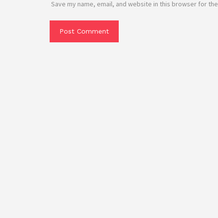
Save my name, email, and website in this browser for the