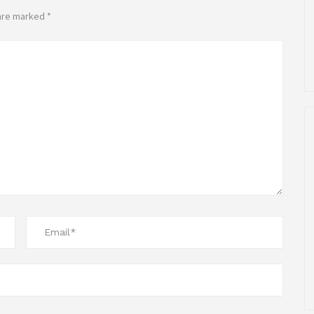
 are marked
*