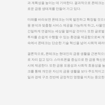
과 계획성을 높이는 데 기여한다. 결과적으로 폰테크는
로운 금융 생태계를 만들어 가고 있다.
미래를 바라보면 폰테크는 더욱 발전하고 확장될 것으로
융 분석과 맞춤형 서비스 제공을 가능하게 하고, 사물
긴밀하게 연결되는 세상을 열어갈 것이다. 또한 글로벌
투자를 손쉽게 수행할 수 있는 환경을 제공함으로써 개
속에서 폰테크는 단순한 기술 혁신을 넘어 사회적 패러
결론적으로, 폰테크는 현대인의 금융 생활을 근본적으
로 자리 잡고 있다. 스마트폰을 중심으로 한 금융 혁
시에 제공한다. 또한 금융 포용성과 사회적 효용성을 높
크를 통해 개인은 자신의 금융 생활을 보다 주도적이고 
일과 경제 구조 전반에 긍정적인 영향을 미치는 중요한