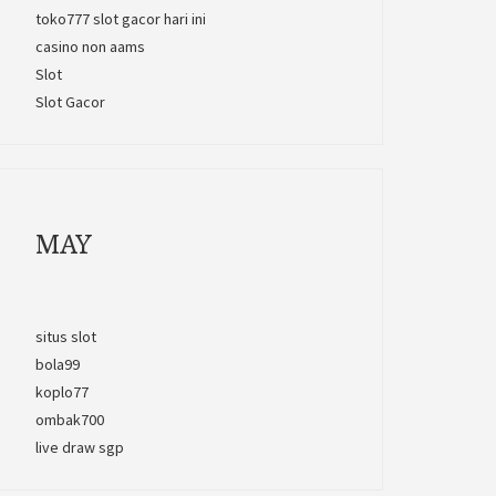
toko777 slot gacor hari ini
casino non aams
Slot
Slot Gacor
MAY
situs slot
bola99
koplo77
ombak700
live draw sgp