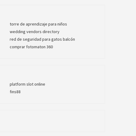
torre de aprendizaje para niños
wedding vendors directory
red de seguridad para gatos balcón
comprar fotomaton 360
platform slot online
fins88