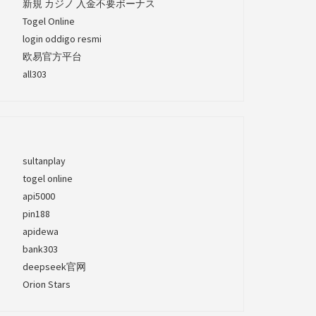
新規 カジノ 入金不要ボーナス
Togel Online
login oddigo resmi
欧易官方平台
all303
sultanplay
togel online
api5000
pin188
apidewa
bank303
deepseek官网
Orion Stars