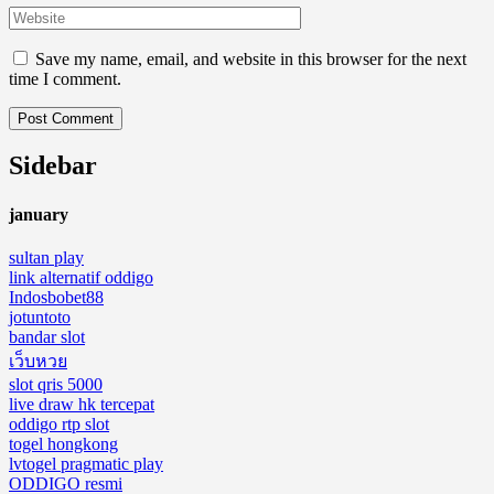
Save my name, email, and website in this browser for the next
time I comment.
Sidebar
january
sultan play
link alternatif oddigo
Indosbobet88
jotuntoto
bandar slot
เว็บหวย
slot qris 5000
live draw hk tercepat
oddigo rtp slot
togel hongkong
lvtogel pragmatic play
ODDIGO resmi