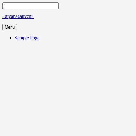
Tatyanazalivchii
Menu
Sample Page