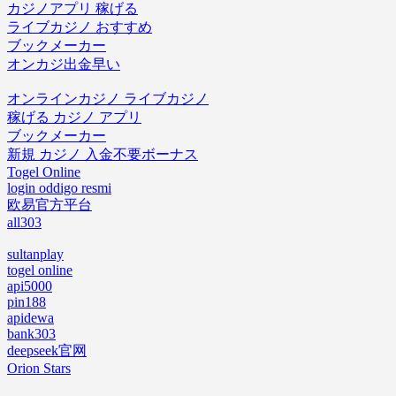
カジノアプリ 稼げる
ライブカジノ おすすめ
ブックメーカー
オンカジ出金早い
オンラインカジノ ライブカジノ
稼げる カジノ アプリ
ブックメーカー
新規 カジノ 入金不要ボーナス
Togel Online
login oddigo resmi
欧易官方平台
all303
sultanplay
togel online
api5000
pin188
apidewa
bank303
deepseek官网
Orion Stars