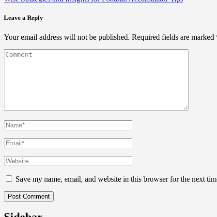
Leave a Reply
Your email address will not be published.
Required fields are marked
Save my name, email, and website in this browser for the next ti