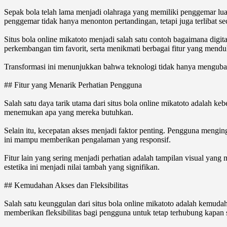
Sepak bola telah lama menjadi olahraga yang memiliki penggemar luas
penggemar tidak hanya menonton pertandingan, tetapi juga terlibat seca
Situs bola online mikatoto menjadi salah satu contoh bagaimana digi
perkembangan tim favorit, serta menikmati berbagai fitur yang men
Transformasi ini menunjukkan bahwa teknologi tidak hanya mengubah 
## Fitur yang Menarik Perhatian Pengguna
Salah satu daya tarik utama dari situs bola online mikatoto adalah 
menemukan apa yang mereka butuhkan.
Selain itu, kecepatan akses menjadi faktor penting. Pengguna mengi
ini mampu memberikan pengalaman yang responsif.
Fitur lain yang sering menjadi perhatian adalah tampilan visual yan
estetika ini menjadi nilai tambah yang signifikan.
## Kemudahan Akses dan Fleksibilitas
Salah satu keunggulan dari situs bola online mikatoto adalah kemudah
memberikan fleksibilitas bagi pengguna untuk tetap terhubung kapan s