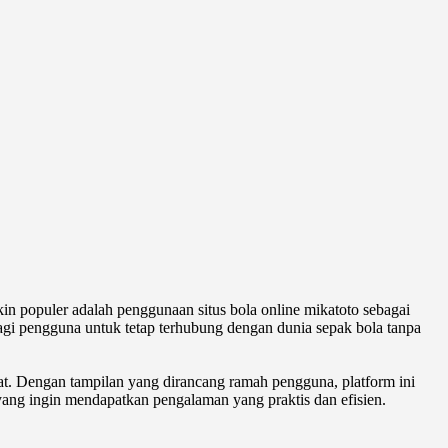
in populer adalah penggunaan situs bola online mikatoto sebagai
bagi pengguna untuk tetap terhubung dengan dunia sepak bola tanpa
mpat. Dengan tampilan yang dirancang ramah pengguna, platform ini
ang ingin mendapatkan pengalaman yang praktis dan efisien.