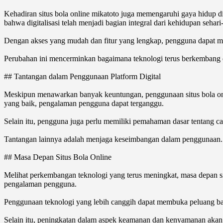
Kehadiran situs bola online mikatoto juga memengaruhi gaya hidup 
bahwa digitalisasi telah menjadi bagian integral dari kehidupan sehari-
Dengan akses yang mudah dan fitur yang lengkap, pengguna dapat m
Perubahan ini mencerminkan bagaimana teknologi terus berkembang dan
## Tantangan dalam Penggunaan Platform Digital
Meskipun menawarkan banyak keuntungan, penggunaan situs bola onli
yang baik, pengalaman pengguna dapat terganggu.
Selain itu, pengguna juga perlu memiliki pemahaman dasar tentang ca
Tantangan lainnya adalah menjaga keseimbangan dalam penggunaan. P
## Masa Depan Situs Bola Online
Melihat perkembangan teknologi yang terus meningkat, masa depan si
pengalaman pengguna.
Penggunaan teknologi yang lebih canggih dapat membuka peluang bar
Selain itu, peningkatan dalam aspek keamanan dan kenyamanan akan