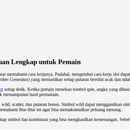
duan Lengkap untuk Pemain
nar memahami cara kerjanya. Padahal, mengetahui cara kerja slot dap
Generator) yang memastikan setiap putaran bersifat acak dan tidak 
or
setiap detik. Ketika pemain menekan tombol spin, angka yang diha
tuk memanipulasi hasil permainan.
mbol wild, scatter, dan putaran bonus. Simbol wild dapat menggantikan
 memahami fitur-fitur ini agar bisa memaksimalkan peluang menang.
setiap simbol dan kombinasi yang bisa menghasilkan kemenangan. Sebe