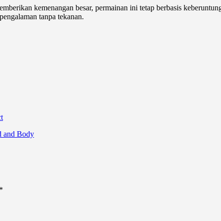
emberikan kemenangan besar, permainan ini tetap berbasis keberuntung
 pengalaman tanpa tekanan.
t
nd and Body
*