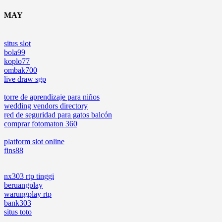
MAY
situs slot
bola99
koplo77
ombak700
live draw sgp
torre de aprendizaje para niños
wedding vendors directory
red de seguridad para gatos balcón
comprar fotomaton 360
platform slot online
fins88
nx303 rtp tinggi
beruangplay
warungplay rtp
bank303
situs toto