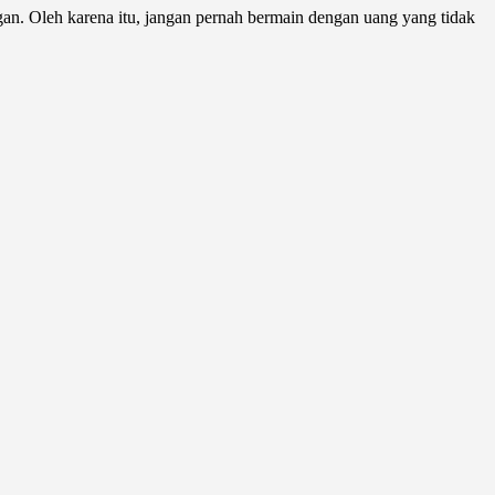
an. Oleh karena itu, jangan pernah bermain dengan uang yang tidak