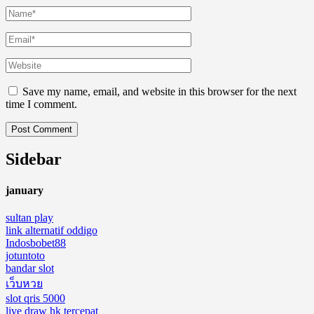
Save my name, email, and website in this browser for the next
time I comment.
Sidebar
january
sultan play
link alternatif oddigo
Indosbobet88
jotuntoto
bandar slot
เว็บหวย
slot qris 5000
live draw hk tercepat