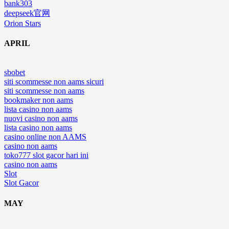
bank303
deepseek官网
Orion Stars
APRIL
sbobet
siti scommesse non aams sicuri
siti scommesse non aams
bookmaker non aams
lista casino non aams
nuovi casino non aams
lista casino non aams
casino online non AAMS
casino non aams
toko777 slot gacor hari ini
casino non aams
Slot
Slot Gacor
MAY