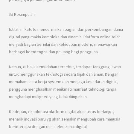
## Kesimpulan
Istilah mikatoto mencerminkan bagian dari perkembangan dunia
digital yang makin kompleks dan dinamis. Platform online telah
menjadi bagian bernilai dari kehidupan modern, menawarkan
berbagai keentengan dan peluang bagi pengguna.
Namun, di balik kemudahan tersebut, terdapat tanggung jawab
untuk menggunakan teknologi secara bijak dan aman. Dengan
memahami cara kerja system dan menjaga kesadaran digital,
pengguna menghasilkan menikmati manfaat teknologi tanpa
menghadapi mulighed yang tidak diinginkan.
Ke depan, eksploitasi platform digital akan terus berlanjut,
menarik inovasi baru yg akan semakin mengubah cara manusia
berinteraksi dengan dunia electronic digital.