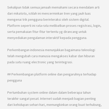
Sekalipun tidak semua jamaah memahami secara mendalam arti
dari mikatoto, istilah ini mencerminkan tren yang jauh luas
mengenai trik pengguna berinteraksi oleh sistem digital.
Platform seperti ini rata-rata melibatkan proses registrasi, login,
serta pemakaian fitur-fitur tertentu yg dirancang untuk
menyediakan pengalaman interaktif kepada pengguna.
Perkembangan indonesia menunjukkan bagaimana teknologi
telah mengubah cara manusia mengakses kabar dan hiburan
pada satu ruang electronic yang terintegrasi.
## Perkembangan platform online dan pengaruhnya terhadap
pengguna
Pertumbuhan system online dalam dalam beberapa tahun
terakhir sangat pesat. Internet sudah menjadi bagian penting
dari kehidupan sehari-hari, memungkinkan orang buat terhubung,