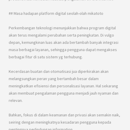
## Masa hadapan platform digital seolah-olah mikatoto
Perkembangan teknologi menunjukkan bahwa program digital
akan terus mengalami perubahan serta peningkatan. Di vulgo
depan, kemungkinan luas akan ada bertambah banyak integrasi
masa berbagai layanan, sehingga pengguna dapat mengakses
berbagai fitur di satu sistem yg terhubung.
Kecerdasan buatan dan otomatisasi jua diperkirakan akan
melangsungkan peran yang bertambah besar dalam
meningkatkan efisiensi dan personalisasi layanan. Hal sekarang
akan membuat pengalaman pengguna menjadi jauh nyaman dan
relevan.
Bahkan, fokus di dalam keamanan dan privasi akan semakin naik,
seiring dengan meningkatnya kesadaran pengguna kepada
pentingnya perlindungan information.