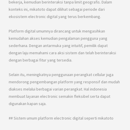
bekerja, kemudian berinteraksi tanpa limit geografis. Dalam
konteks ini, mikatoto dapat dilihat sebagai periode dari
ekosistem electronic digital yang terus berkembang.
Platform digital umumnya dirancang untuk mengasihkan
kemudahan akses kemudian pengalaman pengguna yang
sederhana. Dengan antarmuka yang intuitif, pemilik dapat
dengan laju memahami cara aksi sistem dan telah berinteraksi
dengan berbagai fitur yang tersedia.
Selain itu, meningkatnya penggunaan perangkat cellular juga
mendorong pengembangan platform yang responsif dan mudah
diakses melalui berbagai varian perangkat. Hal indonesia
membuat layanan electronic semakin fleksibel serta dapat
digunakan kapan saja.
## Sistem umum platform electronic digital seperti mikatoto