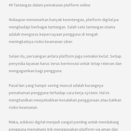
## Tantangan dalam pemakaian platform online
Walaupun menawarkan banyak keentengan, platform digital jua
menghadapi berbagai tantangan. Salah satu tantangan utama
adalah mengurus kepercayaan pengguna di tengah
meningkatnya risiko keamanan siber.
Selain itu, persaingan antara platform juga semakin ketat. Setiap
penyedia layanan harus terus berinovasi untuk tetap relevan dan
mengagumkan bagi pengguna.
Pasal lain yang hampir sering muncul adalah kurangnya
pemahaman pengguna terhadap cara kerja system. Hal ini
menghasilkan menyebabkan kesalahan penggunaan atau bahkan
risiko keamanan.
Maka, edukasi digital menjadi sangat penting untuk mendukung
pengguna memahami trik menggunakan platform via aman dan