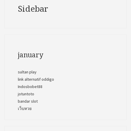
Sidebar
january
sultan play
link alternatif oddigo
Indosbobet88
jotuntoto
bandar slot
เว็บหวย