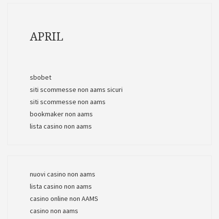
APRIL
sbobet
siti scommesse non aams sicuri
siti scommesse non aams
bookmaker non aams
lista casino non aams
nuovi casino non aams
lista casino non aams
casino online non AAMS
casino non aams