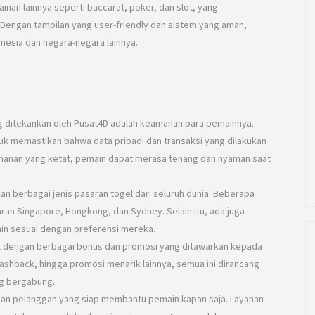
nan lainnya seperti baccarat, poker, dan slot, yang
 Dengan tampilan yang user-friendly dan sistem yang aman,
nesia dan negara-negara lainnya.
ng ditekankan oleh Pusat4D adalah keamanan para pemainnya.
tuk memastikan bahwa data pribadi dan transaksi yang dilakukan
manan yang ketat, pemain dapat merasa tenang dan nyaman saat
 berbagai jenis pasaran togel dari seluruh dunia. Beberapa
aran Singapore, Hongkong, dan Sydney. Selain itu, ada juga
ain sesuai dengan preferensi mereka.
l dengan berbagai bonus dan promosi yang ditawarkan kepada
ashback, hingga promosi menarik lainnya, semua ini dirancang
g bergabung.
nan pelanggan yang siap membantu pemain kapan saja. Layanan