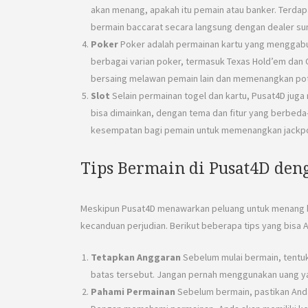
akan menang, apakah itu pemain atau banker. Terdapa
bermain baccarat secara langsung dengan dealer su
Poker
Poker adalah permainan kartu yang menggab
berbagai varian poker, termasuk Texas Hold’em dan
bersaing melawan pemain lain dan memenangkan pot
Slot
Selain permainan togel dan kartu, Pusat4D juga 
bisa dimainkan, dengan tema dan fitur yang berbeda
kesempatan bagi pemain untuk memenangkan jackpo
Tips Bermain di Pusat4D den
Meskipun Pusat4D menawarkan peluang untuk menang be
kecanduan perjudian. Berikut beberapa tips yang bisa 
Tetapkan Anggaran
Sebelum mulai bermain, tentuk
batas tersebut. Jangan pernah menggunakan uang y
Pahami Permainan
Sebelum bermain, pastikan Anda