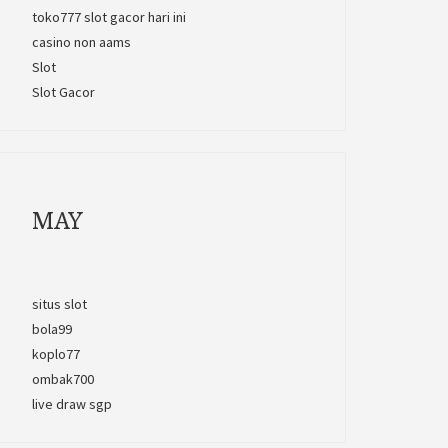
toko777 slot gacor hari ini
casino non aams
Slot
Slot Gacor
MAY
situs slot
bola99
koplo77
ombak700
live draw sgp