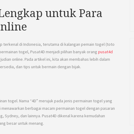
Lengkap untuk Para
nline
p terkenal di Indonesia, terutama di kalangan pemain togel (toto
permainan togel, Pusat4D menjadi pilihan banyak orang
pusat4d
ian online. Pada artikel ini, kita akan membahas lebih dalam
tersedia, dan tips untuk bermain dengan bijak.
ainan togel. Nama “4D” merujuk pada jenis permainan togel yang
ini menawarkan berbagai macam permainan togel dengan pasaran
ng, Sydney, dan lainnya. Pusat4D dikenal karena kemudahan
uang besar untuk menang.