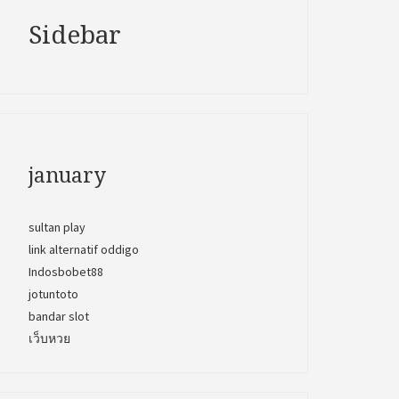
Sidebar
january
sultan play
link alternatif oddigo
Indosbobet88
jotuntoto
bandar slot
เว็บหวย