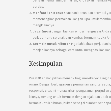
Dengan memahami permainan, Anda akan memiliki ke
cerdas.
Manfaatkan Bonus
Gunakan bonus dan promosi yan
memenangkan permainan. Jangan lupa untuk membaca
mengklaimnya.
Jaga Emosi
Jangan biarkan emosi menguasai Anda sa
baik berhenti sejenak dan kembali bermain ketika An
Bermain untuk Hiburan
Ingatlah bahwa perjudian h
menjadikannya sebagai cara untuk menghasilkan uan
Kesimpulan
Pusat4D adalah pilihan menarik bagi mereka yang ingi
online. Dengan berbagai jenis permainan yang tersedi
responsif, situs ini menawarkan pengalaman perjudian
lainnya, penting untuk bermain dengan bijak dan tidak
bermain untuk hiburan, bukan sebagai sumber pendapa