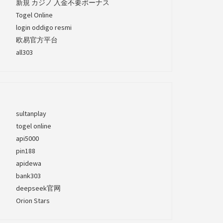
新規 カジノ 入金不要ボーナス
Togel Online
login oddigo resmi
欧易官方平台
all303
sultanplay
togel online
api5000
pin188
apidewa
bank303
deepseek官网
Orion Stars