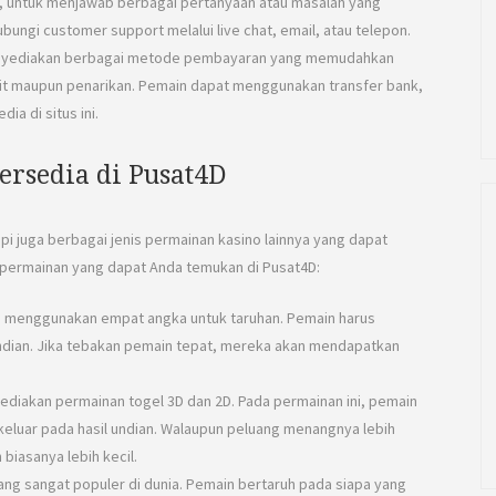
gu, untuk menjawab berbagai pertanyaan atau masalah yang
ngi customer support melalui live chat, email, atau telepon.
yediakan berbagai metode pembayaran yang memudahkan
sit maupun penarikan. Pemain dapat menggunakan transfer bank,
a di situs ini.
ersedia di Pusat4D
i juga berbagai jenis permainan kasino lainnya yang dapat
s permainan yang dapat Anda temukan di Pusat4D:
ng menggunakan empat angka untuk taruhan. Pemain harus
ndian. Jika tebakan pemain tepat, mereka akan mendapatkan
ediakan permainan togel 3D dan 2D. Pada permainan ini, pemain
keluar pada hasil undian. Walaupun peluang menangnya lebih
biasanya lebih kecil.
ang sangat populer di dunia. Pemain bertaruh pada siapa yang