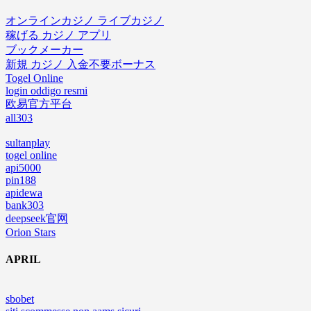
オンラインカジノ ライブカジノ
稼げる カジノ アプリ
ブックメーカー
新規 カジノ 入金不要ボーナス
Togel Online
login oddigo resmi
欧易官方平台
all303
sultanplay
togel online
api5000
pin188
apidewa
bank303
deepseek官网
Orion Stars
APRIL
sbobet