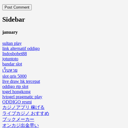
Sidebar
january
sultan play
link alternatif oddigo
Indosbobet88
jotuntoto
bandar slot
เว็บหวย
slot qris 5000
live draw hk tercepat
oddigo rtp slot
togel hongkong
lvtogel pragmatic play
ODDIGO resmi
カジノアプリ 稼げる
ライブカジノ おすすめ
ブックメーカー
オンカジ出金早い