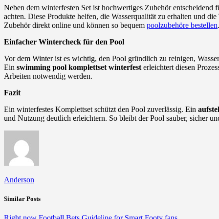
Neben dem winterfesten Set ist hochwertiges Zubehör entscheidend f
achten. Diese Produkte helfen, die Wasserqualität zu erhalten und die 
Zubehör direkt online und können so bequem
poolzubehöre bestellen
Einfacher Wintercheck für den Pool
Vor dem Winter ist es wichtig, den Pool gründlich zu reinigen, Wass
Ein
swimming pool komplettset winterfest
erleichtert diesen Proze
Arbeiten notwendig werden.
Fazit
Ein winterfestes Komplettset schützt den Pool zuverlässig. Ein
aufste
und Nutzung deutlich erleichtern. So bleibt der Pool sauber, sicher und
Anderson
Similar Posts
Right now Football Bets Guideline for Smart Footy fans