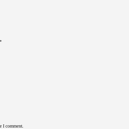
*
me I comment.