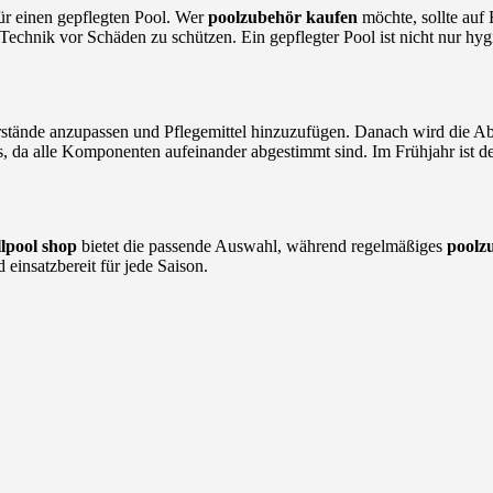
ür einen gepflegten Pool. Wer
poolzubehör kaufen
möchte, sollte auf
Technik vor Schäden zu schützen. Ein gepflegter Pool ist nicht nur hygi
.
erstände anzupassen und Pflegemittel hinzuzufügen. Danach wird die Ab
ss, da alle Komponenten aufeinander abgestimmt sind. Im Frühjahr ist de
llpool shop
bietet die passende Auswahl, während regelmäßiges
poolz
 einsatzbereit für jede Saison.