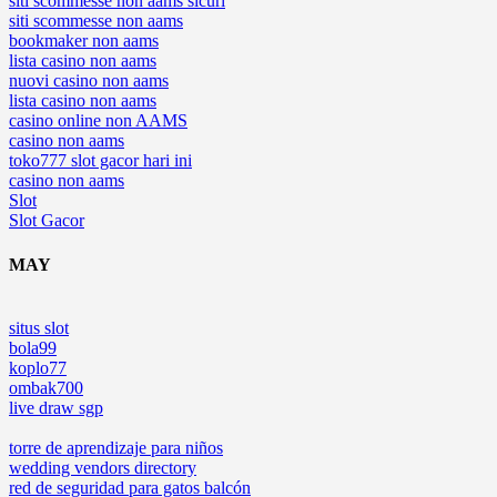
siti scommesse non aams sicuri
siti scommesse non aams
bookmaker non aams
lista casino non aams
nuovi casino non aams
lista casino non aams
casino online non AAMS
casino non aams
toko777 slot gacor hari ini
casino non aams
Slot
Slot Gacor
MAY
situs slot
bola99
koplo77
ombak700
live draw sgp
torre de aprendizaje para niños
wedding vendors directory
red de seguridad para gatos balcón