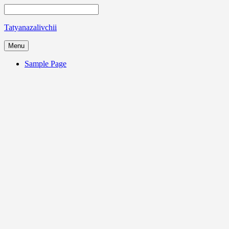
Tatyanazalivchii
Menu
Sample Page